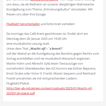
uns dazu, sie als Rednerin an unserer diesjährigen Mahnwache
Kundgebung zum Thema „Erinnerungskultur“ einzuladen. Wir
freuen uns über ihre Zusage.
Flugblatt herunterladen
und bitte breit verteilen!
Da montags das Café Krem geschlossen ist, findet dort am
Dienstag dem 28. Januar 2025 um 19:00 Uhr
eine musikalische Lesung statt.
Unter dem Titel
„Wacht ojf – ´s brent!“
soll der Abend an die Kundgebung des Bündnis gegen Rechts vom
Vortag anschließen und sie musikalisch-literarisch ergänzen.
Martin Hahn und Albrecht Sylla lesen Textauszüge von
vornehmlich Überlebenden des KZ-Horrors wie Esther Bejarano,
Ernst Grube oder Victor E. Frankl. Maren Sequens und Reinhard
Frankl umrahmen sie mit entsprechenden Liedern.
Flugblatt/Plakat:
http://bgr-ab-mil.de/wp-content/uploads/2025/01/Wacht-ojf-
20250128-plakat.pdf