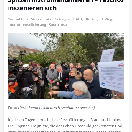
inszenieren sich
Von
ad1
in
Statements
Schlagwort
AfD
,
Bluttat
,
III. Weg
,
Instrumentalisierung
,
Rassismus
Foto:
Höcke kommt nicht durch (youtube screenshot)
In diesen Tagen herrscht tiefe Erschütterung in Stadt und Umland.
Die jüngsten Ereignisse, die das Leben Unschuldiger kosteten und
viele weitere Menschen schwer gezeichnet haben, lassen uns alle