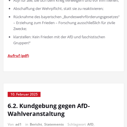
Asyl für alle, die sich dem Krieg verweigern und vor ihm fliehen;
Abschaffung der Wehrpflicht, statt sie zu reaktivieren;
Rücknahme des bayerischen „Bundeswehrförderungsgesetzes“
– Erziehung zum Frieden – Forschung ausschließlich für zivile
Zwecke;
klarstellen: Kein Frieden mit der AfD und faschistischen
Gruppen!“
Aufruf (pdf)
10. Februar 2025
6.2. Kundgebung gegen AfD-
Wahlveranstaltung
Von
ad1
in
Bericht
,
Statements
Schlagwort
AfD
,