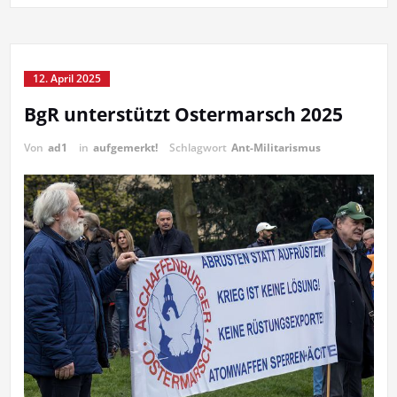
12. April 2025
BgR unterstützt Ostermarsch 2025
Von
ad1
in
aufgemerkt!
Schlagwort
Ant-Militarismus