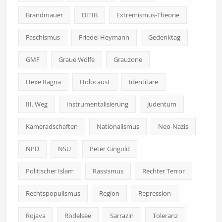
Brandmauer
DITIB
Extremismus-Theorie
Faschismus
Friedel Heymann
Gedenktag
GMF
Graue Wölfe
Grauzone
Hexe Ragna
Holocaust
Identitäre
III. Weg
Instrumentalisierung
Judentum
Kameradschaften
Nationalismus
Neo-Nazis
NPD
NSU
Peter Gingold
Politischer Islam
Rassismus
Rechter Terror
Rechtspopulismus
Region
Repression
Rojava
Rödelsee
Sarrazin
Toleranz