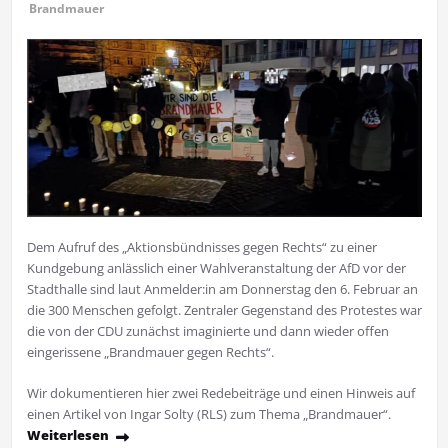
Brandmauer
Dem Aufruf des „Aktionsbündnisses gegen Rechts“ zu einer
Kundgebung anlässlich einer Wahlveranstaltung der AfD vor der
Stadthalle sind laut Anmelder:in am Donnerstag den 6. Februar an
die 300 Menschen gefolgt. Zentraler Gegenstand des Protestes war
die von der CDU zunächst imaginierte und dann wieder offen
eingerissene „Brandmauer gegen Rechts“.
Wir dokumentieren hier zwei Redebeiträge und einen Hinweis auf
einen Artikel von Ingar Solty (RLS) zum Thema „Brandmauer“.
Weiterlesen