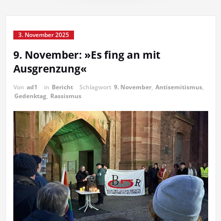
3. November 2025
9. November: »Es fing an mit
Ausgrenzung«
Von
ad1
in
Bericht
Schlagwort
9. November
,
Antisemitismus
,
Gedenktag
,
Rassismus