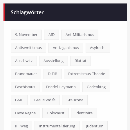
Schlagwörter
9. November
AfD
Ant-Militarismus
Antisemitismus
Antiziganismus
Asylrecht
Auschwitz
Ausstellung
Bluttat
Brandmauer
DITIB
Extremismus-Theorie
Faschismus
Friedel Heymann
Gedenktag
GMF
Graue Wölfe
Grauzone
Hexe Ragna
Holocaust
Identitäre
III. Weg
Instrumentalisierung
Judentum