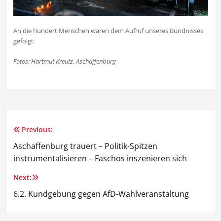
An die hundert Menschen waren dem Aufruf unseres Bündnisses
gefolgt.
Fotos: Hartmut Kreutz, Aschaffenburg
Previous:
Beitragsnavigation
Aschaffenburg trauert – Politik-Spitzen
instrumentalisieren – Faschos inszenieren sich
Next:
6.2. Kundgebung gegen AfD-Wahlveranstaltung