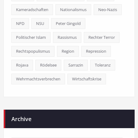
Kameradschaften
Nationalismus
Neo-Nazis
NPD
NSU
Peter Gingold
Politischer Islam
Rassismus
Rechter Terror
Rechtspopulismus
Region
Repression
Rojava
Rödelsee
Sarrazin
Toleranz
Wehrmachtsverbrechen
Wirtschaftskrise
Archive