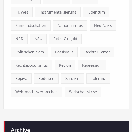
III. Weg
Instrumentalisierung
Judentum
Kameradschaften
Nationalismus
Neo-Nazis
NPD
NSU
Peter Gingold
Politischer Islam
Rassismus
Rechter Terror
Rechtspopulismus
Region
Repression
Rojava
Rödelsee
Sarrazin
Toleranz
Wehrmachtsverbrechen
Wirtschaftskrise
Archive