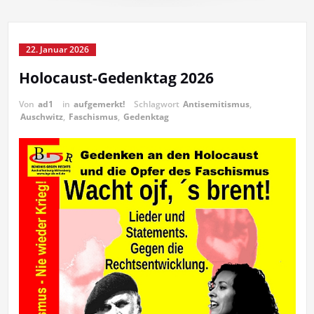
22. Januar 2026
Holocaust-Gedenktag 2026
Von
ad1
in
aufgemerkt!
Schlagwort
Antisemitismus
,
Auschwitz
,
Faschismus
,
Gedenktag