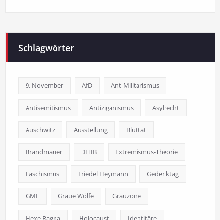
Schlagwörter
9. November
AfD
Ant-Militarismus
Antisemitismus
Antiziganismus
Asylrecht
Auschwitz
Ausstellung
Bluttat
Brandmauer
DITIB
Extremismus-Theorie
Faschismus
Friedel Heymann
Gedenktag
GMF
Graue Wölfe
Grauzone
Hexe Ragna
Holocaust
Identitäre