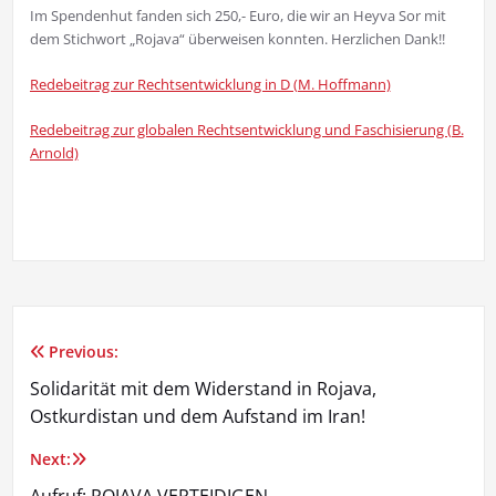
Im Spendenhut fanden sich 250,- Euro, die wir an Heyva Sor mit
dem Stichwort „Rojava“ überweisen konnten. Herzlichen Dank!!
Redebeitrag zur Rechtsentwicklung in D (M. Hoffmann)
Redebeitrag zur globalen Rechtsentwicklung und Faschisierung (B.
Arnold)
Previous:
Beitragsnavigation
Solidarität mit dem Widerstand in Rojava,
Ostkurdistan und dem Aufstand im Iran!
Next:
Aufruf: ROJAVA VERTEIDIGEN