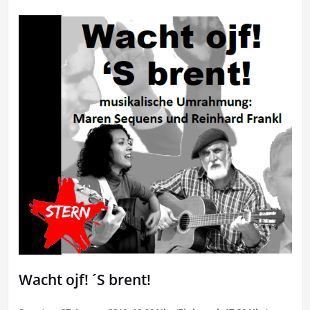
Wacht ojf! ´S brent!