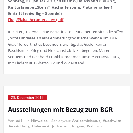
Sonntag, 27. Januar 2019, 18.00 Uhr (Einlass ab 17:30 Uhr),
Kulturkneipe „Stern“, Aschaffenburg, Platanenallee 1,
Eintritt frei(willig – Spende!)
Flugi/Plakat herunterladen (pdf)
In Zeiten, in denen eine Partei in allen Parlamenten sitzt, die offen
„nichts anderes als eine erinnerungspolitische Wende um 180-
Grad“ fordert, ist es besonders wichtig, das Gedenken an
Faschismus, Krieg und Holocaust aktiv zu begehen. Maren
Sequens und Reinhard Frankl umrahmen unsere Veranstaltung
mit Liedern aus Ghetto, KZ und Widerstand.
23. Dezember 2015
Ausstellungen mit Bezug zum BGR
Von
ad1
in
Hinweise
Schlagwort
Antisemitismus
,
Auschwitz
,
Ausstellung
,
Holocaust
,
Judentum
,
Region
,
Rödelsee