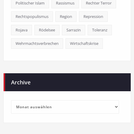
Politischer Islam
Rassismus
Rechter Terror
Rechtspopulismus
Region
Repression
Rojava
Rödelsee
Sarrazin
Toleranz
Wehrmachtsverbrechen
Wirtschaftskrise
Archive
Archive