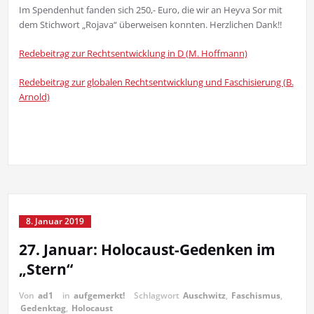
Im Spendenhut fanden sich 250,- Euro, die wir an Heyva Sor mit
dem Stichwort „Rojava“ überweisen konnten. Herzlichen Dank!!
Redebeitrag zur Rechtsentwicklung in D (M. Hoffmann)
Redebeitrag zur globalen Rechtsentwicklung und Faschisierung (B.
Arnold)
8. Januar 2019
27. Januar: Holocaust-Gedenken im
„Stern“
Von
ad1
in
aufgemerkt!
Schlagwort
Auschwitz
,
Faschismus
,
Gedenktag
,
Holocaust