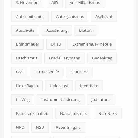
9. November
AfD
Ant-Militarismus
Antisemitismus
Antiziganismus
Asylrecht
Auschwitz
Ausstellung
Bluttat
Brandmauer
DITIB
Extremismus-Theorie
Faschismus
Friedel Heymann
Gedenktag
GMF
Graue Wölfe
Grauzone
Hexe Ragna
Holocaust
Identitäre
III. Weg
Instrumentalisierung
Judentum
Kameradschaften
Nationalismus
Neo-Nazis
NPD
NSU
Peter Gingold