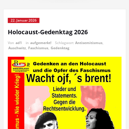
22. Januar 2026
Holocaust-Gedenktag 2026
Von
ad1
in
aufgemerkt!
Schlagwort
Antisemitismus
,
Auschwitz
,
Faschismus
,
Gedenktag