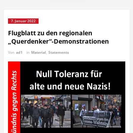
7. Januar 2022
Flugblatt zu den regionalen
„Querdenker“-Demonstrationen
Von
ad1
in
Material
,
Statements