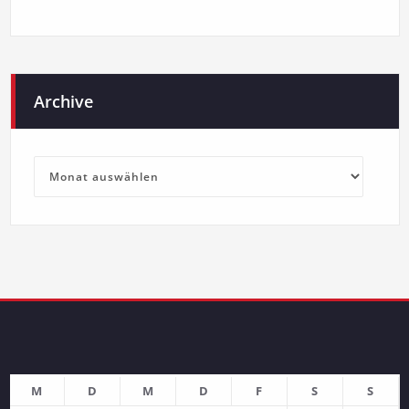
Archive
Archive
M
D
M
D
F
S
S