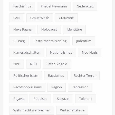
Faschismus
Friedel Heymann
Gedenktag
GMF
Graue Wölfe
Grauzone
Hexe Ragna
Holocaust
Identitäre
III. Weg
Instrumentalisierung
Judentum
Kameradschaften
Nationalismus
Neo-Nazis
NPD
NSU
Peter Gingold
Politischer Islam
Rassismus
Rechter Terror
Rechtspopulismus
Region
Repression
Rojava
Rödelsee
Sarrazin
Toleranz
Wehrmachtsverbrechen
Wirtschaftskrise