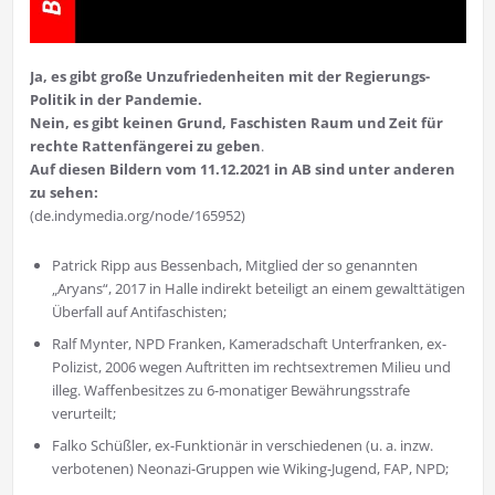
Ja, es gibt große Unzufriedenheiten
mit der Regierungs-
Politik in der Pandemie.
Nein, es gibt keinen Grund, Faschisten
Raum und Zeit für
rechte Rattenfängerei zu geben
.
Auf diesen Bildern vom 11.12.2021 in AB sind unter anderen
zu sehen:
(de.indymedia.org/node/165952)
Patrick Ripp aus Bessenbach, Mitglied der so genannten
„Aryans“, 2017 in Halle indirekt beteiligt an einem gewalt­tätigen
Überfall auf Antifaschisten;
Ralf Mynter, NPD Franken, Kameradschaft Unterfranken, ex-
Po­lizist, 2006 wegen Auftritten im rechtsextremen Milieu und
illeg. Waffenbesitzes zu 6-monatiger Bewährungsstrafe
verurteilt;
Falko Schüßler, ex-Funktionär in verschiedenen (u. a. inzw.
verbotenen) Neonazi-Gruppen wie Wiking-Jugend, FAP, NPD;