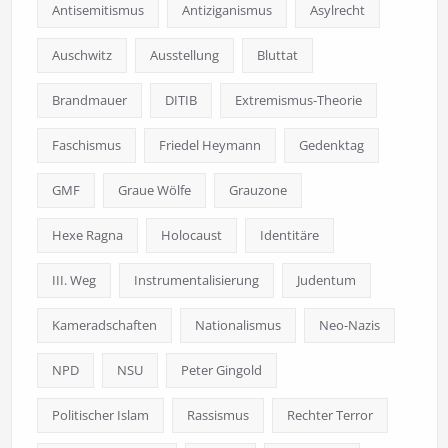
Antisemitismus
Antiziganismus
Asylrecht
Auschwitz
Ausstellung
Bluttat
Brandmauer
DITIB
Extremismus-Theorie
Faschismus
Friedel Heymann
Gedenktag
GMF
Graue Wölfe
Grauzone
Hexe Ragna
Holocaust
Identitäre
III. Weg
Instrumentalisierung
Judentum
Kameradschaften
Nationalismus
Neo-Nazis
NPD
NSU
Peter Gingold
Politischer Islam
Rassismus
Rechter Terror