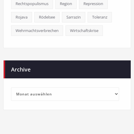
Rechtspopulismus
Region
Repression
Rojava
Rödelsee
Sarrazin
Toleranz
Wehrmachtsverbrechen
Wirtschaftskrise
Archive
Archive