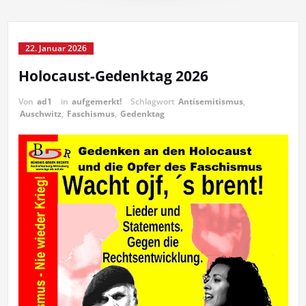
22. Januar 2026
Holocaust-Gedenktag 2026
Von
ad1
in
aufgemerkt!
Schlagwort
Antisemitismus
,
Auschwitz
,
Faschismus
,
Gedenktag