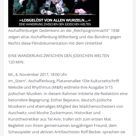
Aschaffenburger Gedenkens an die „Reichpogromnacht“ 1938
zeigen attac Aschaffenburg-Miltenberg und das Bündnis gegen
Rechts diese Filmdokumentation mit dem Untertitel
EINE WANDERUNG ZWISCHEN DEN JÜDISCHEN WELTEN
120 MIN.
Mi., 8. November 2017, 18:00 Uhr
im „Stern“, Aschaffenburg, Platanenallee 1
Die Kulturzeitschrift
Melodie und Rhythmus (M&R) widmete ihre Ausgabe 5/15
jüdischen Musiken. In diesem Rahmen initiierte die Redaktion eine
besondere Begegnung: Esther Bejarano, deutsch-jüdische
Musikerin und ehemaliges Mitglied des Mädchenorchesters von
Auschwitz, und Moshe Zuckermann, Historiker und
Kunsttheoretiker aus Tel Aviv, trafen sich zum ersten Mal.
Begleitet von ihrem gemeinsamen langjährigen Freund, dem
Schauspieler und aktiven Antifaschisten Rolf Becker, sprachen sie