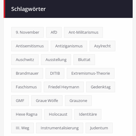
Schlagwörter
9. November
AfD
Ant-Militarismus
Antisemitismus
Antiziganismus
Asylrecht
Auschwitz
Ausstellung
Bluttat
Brandmauer
DITIB
Extremismus-Theorie
Faschismus
Friedel Heymann
Gedenktag
GMF
Graue Wölfe
Grauzone
Hexe Ragna
Holocaust
Identitäre
III. Weg
Instrumentalisierung
Judentum