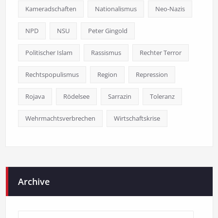
Kameradschaften
Nationalismus
Neo-Nazis
NPD
NSU
Peter Gingold
Politischer Islam
Rassismus
Rechter Terror
Rechtspopulismus
Region
Repression
Rojava
Rödelsee
Sarrazin
Toleranz
Wehrmachtsverbrechen
Wirtschaftskrise
Archive
Archive