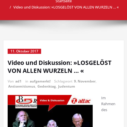
Startseite
Video und Diskussion: »LOSGELÖST VON ALLEN WURZELN … «
11. Oktober 2017
Video und Diskussion: »LOSGELÖST
VON ALLEN WURZELN … «
Von
ad1
in
aufgemerkt!
Schlagwort
9. November
,
Antisemitismus
,
Gedenktag
,
Judentum
Im
Rahmen
des