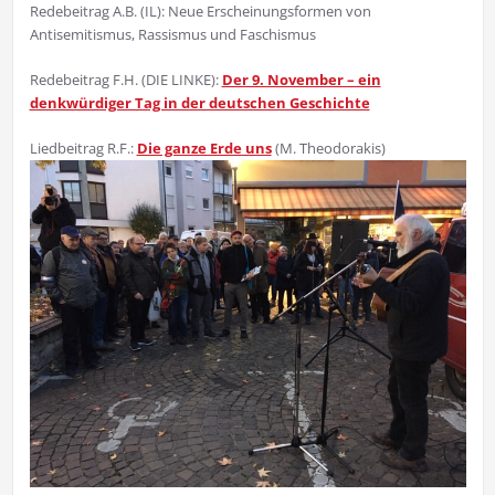
Redebeitrag A.B. (IL): Neue Erscheinungsformen von
Antisemitismus, Rassismus und Faschismus
Redebeitrag F.H. (DIE LINKE):
Der 9. November – ein
denkwürdiger Tag in der deutschen Geschichte
Liedbeitrag R.F.:
Die ganze Erde uns
(M. Theodorakis)