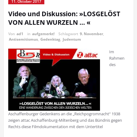
11. Oktober 2017
Video und Diskussion: »LOSGELÖST
VON ALLEN WURZELN … «
Von
ad1
in
aufgemerkt!
Schlagwort
9. November
,
Antisemitismus
,
Gedenktag
,
Judentum
Im
Rahmen
des
Aschaffenburger Gedenkens an die „Reichpogromnacht“ 1938
zeigen attac Aschaffenburg-Miltenberg und das Bündnis gegen
Rechts diese Filmdokumentation mit dem Untertitel