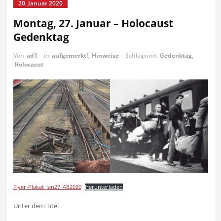
20. Januar 2020
Montag, 27. Januar – Holocaust
Gedenktag
Von
ad1
in
aufgemerkt!
,
Hinweise
Schlagwort
Gedenktag
,
Holocaust
Flyer-Plakat_Jan27_AB2020
Herunterladen
Unter dem Titel