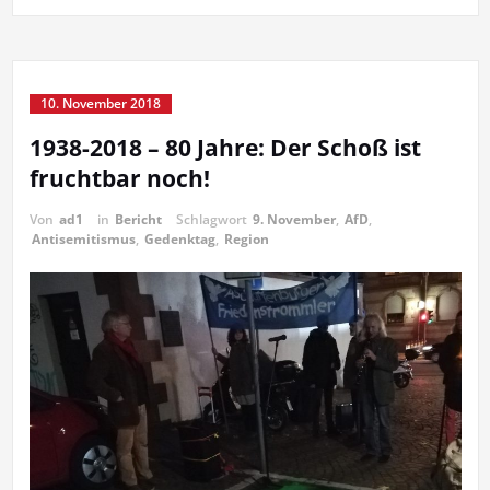
10. November 2018
1938-2018 – 80 Jahre: Der Schoß ist
fruchtbar noch!
Von
ad1
in
Bericht
Schlagwort
9. November
,
AfD
,
Antisemitismus
,
Gedenktag
,
Region