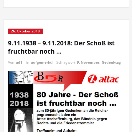
26. Oktober 2018
9.11.1938 – 9.11.2018: Der Schoß ist
fruchtbar noch …
Von
ad1
in
aufgemerkt!
Schlagwort
9. November
,
Gedenktag