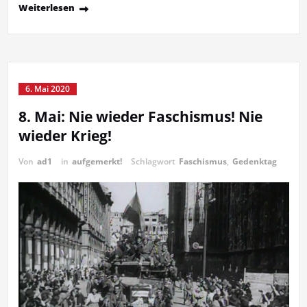
Weiterlesen
6. Mai 2020
8. Mai: Nie wieder Faschismus! Nie
wieder Krieg!
Von
ad1
in
aufgemerkt!
Schlagwort
Faschismus
,
Gedenktag