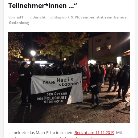
Teilnehmer*innen …“
Von
ad1
in
Bericht
Schlagwort
9. November
,
Antisemitismus
,
Gedenktag
… meldete das Main-Echo in seinem
Bericht am 11.11.2019
. Mit