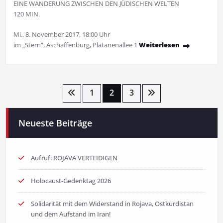
EINE WANDERUNG ZWISCHEN DEN JÜDISCHEN WELTEN
120 MIN.
Mi., 8. November 2017, 18:00 Uhr
im „Stern“, Aschaffenburg, Platanenallee 1
Weiterlesen
Seitennummerierung
1
2
3
der
Neueste Beiträge
Beiträge
Aufruf: ROJAVA VERTEIDIGEN
Holocaust-Gedenktag 2026
Solidarität mit dem Widerstand in Rojava, Ostkurdistan
und dem Aufstand im Iran!