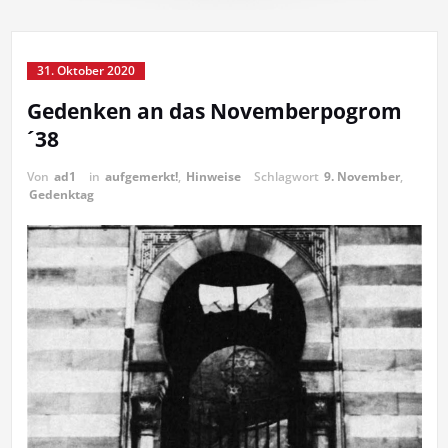
31. Oktober 2020
Gedenken an das Novemberpogrom
´38
Von
ad1
in
aufgemerkt!
,
Hinweise
Schlagwort
9. November
,
Gedenktag