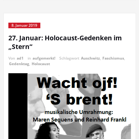
8. Januar 2019
27. Januar: Holocaust-Gedenken im
„Stern“
Von
ad1
in
aufgemerkt!
Schlagwort
Auschwitz
,
Faschismus
,
Gedenktag
,
Holocaust