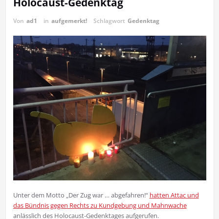
Holocaust-Gedenktag
Von
ad1
in
aufgemerkt!
Schlagwort
Gedenktag
Unter dem Motto „Der Zug war … abgefahren!“
hatten Attac und
das Bündnis gegen Rechts zu Kundgebung und Mahnwache
anlässlich des Holocaust-Gedenktages aufgerufen.