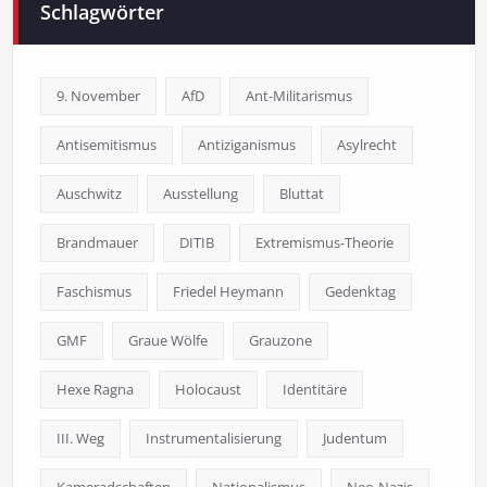
Schlagwörter
9. November
AfD
Ant-Militarismus
Antisemitismus
Antiziganismus
Asylrecht
Auschwitz
Ausstellung
Bluttat
Brandmauer
DITIB
Extremismus-Theorie
Faschismus
Friedel Heymann
Gedenktag
GMF
Graue Wölfe
Grauzone
Hexe Ragna
Holocaust
Identitäre
III. Weg
Instrumentalisierung
Judentum
Kameradschaften
Nationalismus
Neo-Nazis