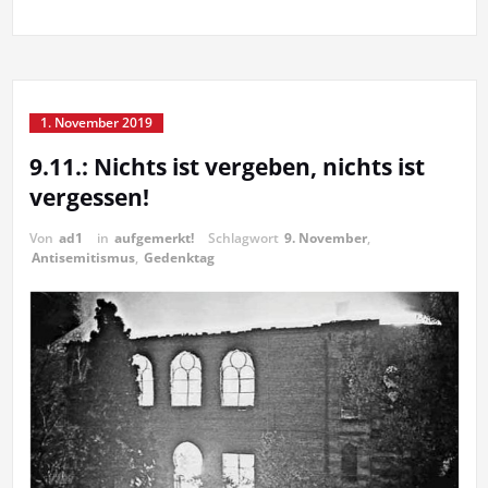
1. November 2019
9.11.: Nichts ist vergeben, nichts ist
vergessen!
Von
ad1
in
aufgemerkt!
Schlagwort
9. November
,
Antisemitismus
,
Gedenktag