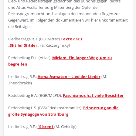
Lied- und Redebeiträgen gedachten das Bündnis gegen Rechts
und Attac Aschaffenburg Miltenberg der Opfer der
Reichspogromnacht und schlugen den mahnenden Bogen zur
Gegenwart. Im Folgenden dokumentieren wir hier unkommentiert
die Beiträge:
Liedbeiträge R. F.(BGR/Attac)
Texte
dazu
„
Shtiler Shtiler
„
(S. Kaczerginsky)
Redebeitrag D.L. (Attac):
Miriam. Ein langer Weg, um zu
begreifen
Liedbeitrag R.F.:
Asma Asmaton – Lied der Lieder
(M.
Theodorakis)
Redebeitrag B.A. (BGR/MLPD):
Faschismus hat viele Gesichter
Redebeitrag L.S. (BSS/Friedenstrommler):
Erinnerung an die
große Synagoge von Straßburg
Liedbeitrag R.F.:
´S brent
(M. Gebirtig)