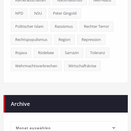
NPD
NSU
Peter Gingold
Politischer Islam
Rassismus
Rechter Terror
Rechtspopulismus
Region
Repression
Rojava
Rödelsee
Sarrazin
Toleranz
Wehrmachtsverbrechen
Wirtschaftskrise
Archive
Archive