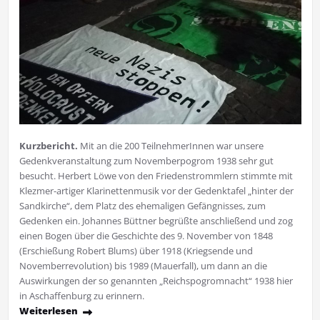
Kurzbericht.
Mit an die 200 TeilnehmerInnen war unsere
Gedenkveranstaltung zum Novemberpogrom 1938 sehr gut
besucht. Herbert Löwe von den Friedenstrommlern stimmte mit
Klezmer-artiger Klarinettenmusik vor der Gedenktafel „hinter der
Sandkirche“, dem Platz des ehemaligen Gefängnisses, zum
Gedenken ein. Johannes Büttner begrüßte anschließend und zog
einen Bogen über die Geschichte des 9. November von 1848
(Erschießung Robert Blums) über 1918 (Kriegsende und
Novemberrevolution) bis 1989 (Mauerfall), um dann an die
Auswirkungen der so genannten „Reichspogromnacht“ 1938 hier
in Aschaffenburg zu erinnern.
Weiterlesen