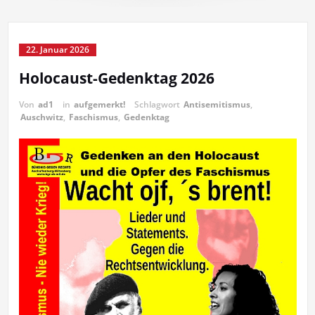
22. Januar 2026
Holocaust-Gedenktag 2026
Von
ad1
in
aufgemerkt!
Schlagwort
Antisemitismus
,
Auschwitz
,
Faschismus
,
Gedenktag