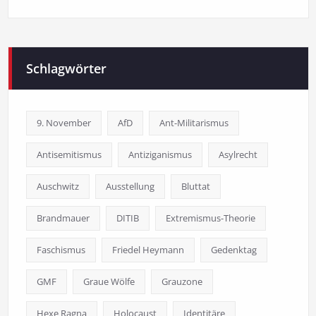
Schlagwörter
9. November
AfD
Ant-Militarismus
Antisemitismus
Antiziganismus
Asylrecht
Auschwitz
Ausstellung
Bluttat
Brandmauer
DITIB
Extremismus-Theorie
Faschismus
Friedel Heymann
Gedenktag
GMF
Graue Wölfe
Grauzone
Hexe Ragna
Holocaust
Identitäre