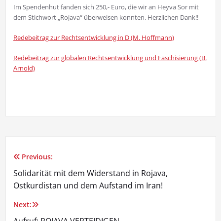
Im Spendenhut fanden sich 250,- Euro, die wir an Heyva Sor mit
dem Stichwort „Rojava“ überweisen konnten. Herzlichen Dank!!
Redebeitrag zur Rechtsentwicklung in D (M. Hoffmann)
Redebeitrag zur globalen Rechtsentwicklung und Faschisierung (B.
Arnold)
Previous:
Beitragsnavigation
Solidarität mit dem Widerstand in Rojava,
Ostkurdistan und dem Aufstand im Iran!
Next:
Aufruf: ROJAVA VERTEIDIGEN