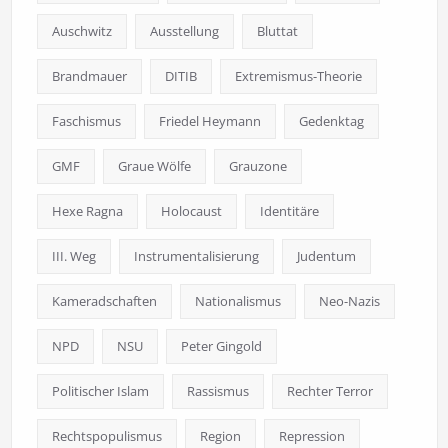
Auschwitz
Ausstellung
Bluttat
Brandmauer
DITIB
Extremismus-Theorie
Faschismus
Friedel Heymann
Gedenktag
GMF
Graue Wölfe
Grauzone
Hexe Ragna
Holocaust
Identitäre
III. Weg
Instrumentalisierung
Judentum
Kameradschaften
Nationalismus
Neo-Nazis
NPD
NSU
Peter Gingold
Politischer Islam
Rassismus
Rechter Terror
Rechtspopulismus
Region
Repression