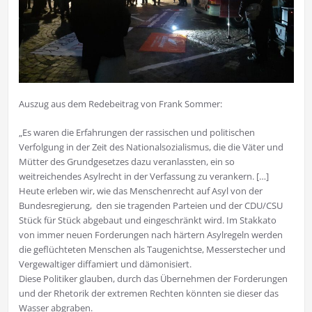
Auszug aus dem Redebeitrag von Frank Sommer:
„Es waren die Erfahrungen der rassischen und politischen
Verfolgung in der Zeit des Nationalsozialismus, die die Väter und
Mütter des Grundgesetzes dazu veranlassten, ein so
weitreichendes Asylrecht in der Verfassung zu verankern. […]
Heute erleben wir, wie das Menschenrecht auf Asyl von der
Bundesregierung, den sie tragenden Parteien und der CDU/CSU
Stück für Stück abgebaut und eingeschränkt wird. Im Stakkato
von immer neuen Forderungen nach härtern Asylregeln werden
die geflüchteten Menschen als Taugenichtse, Messerstecher und
Vergewaltiger diffamiert und dämonisiert.
Diese Politiker glauben, durch das Übernehmen der Forderungen
und der Rhetorik der extremen Rechten könnten sie dieser das
Wasser abgraben.