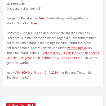
Sie irren sich!
Das Gegenteil ist der Fall!“
Der ganze Redebeitrag
hier
. Redebeitrag und Begrüßung von
Marion Schädlich
hier
.
Nach der Kundgebung an der Gedenktafel für die Opfer des
Faschismus „hinter der Sandkirche“ zogen die Teilnehmer*innen
durch die Innenstadt in die Steingasse zum Geburtshaus des
Antifaschischten, Kommunisten und Juden
Peter Gingold
, wo
ihnen Reinhard Frankls
„Pierre éternel – Die Ballade von den sechs
Sinnen“ – eingerahmt in mahnende O-Töne von Peter
– zu Gehör
gebracht wurde.
vgl.:
MAIN-ECHO online v. 10.11.2024
(nur Bild und Teaser, dann
Bezahlschranke)
1. November 2024