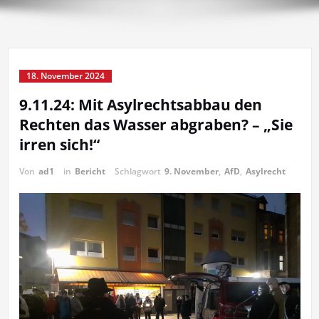
18. November 2024
9.11.24: Mit Asylrechtsabbau den
Rechten das Wasser abgraben? – „Sie
irren sich!“
Von
ad1
in
Bericht
Schlagwort
9. November
,
AfD
,
Asylrecht