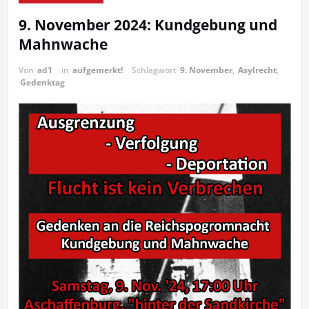
9. November 2024: Kundgebung und
Mahnwache
Von
ad1
in
aufgemerkt!
Schlagwort
9. November
,
Asylrecht
,
Gedenktag