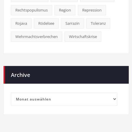
Rechtspopulismus
Region
Repression
Rojava
Rödelsee
Sarrazin
Toleranz
Wehrmachtsverbrechen
Wirtschaftskrise
Archive
Archive