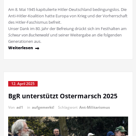
Am 8. Mai 1945 kapitulierte Hit­ler-Deutschland bedingungslos. Die
Anti-Hitler-Koalition hatte Europa von Krieg und der Vor­herrschaft
des Hitler-Faschismus befreit.
Unser Dank im 80. Jahr der Befreiu­ng drückt sich im Festhalten am
Schwur von Buchenwald
und seiner Weitergabe an die folgen­den
Generationen aus.
Weiterlesen
12. April 2025
BgR unterstützt Ostermarsch 2025
Von
ad1
in
aufgemerkt!
Schlagwort
Ant-Militarismus