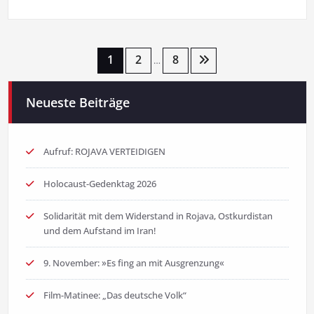
Seitennummerierung
1
2
8
…
der
Neueste Beiträge
Beiträge
Aufruf: ROJAVA VERTEIDIGEN
Holocaust-Gedenktag 2026
Solidarität mit dem Widerstand in Rojava, Ostkurdistan
und dem Aufstand im Iran!
9. November: »Es fing an mit Ausgrenzung«
Film-Matinee: „Das deutsche Volk“