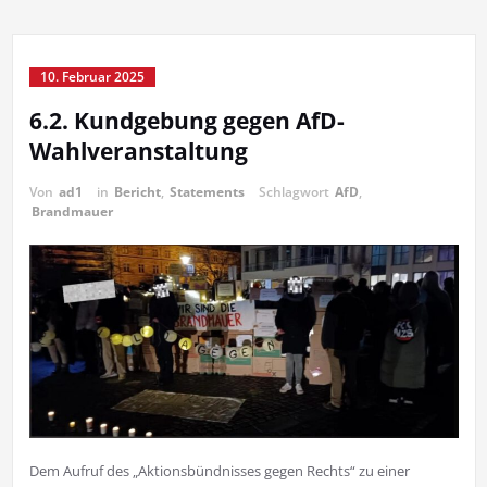
10. Februar 2025
6.2. Kundgebung gegen AfD-
Wahlveranstaltung
Von
ad1
in
Bericht
,
Statements
Schlagwort
AfD
,
Brandmauer
Dem Aufruf des „Aktionsbündnisses gegen Rechts“ zu einer