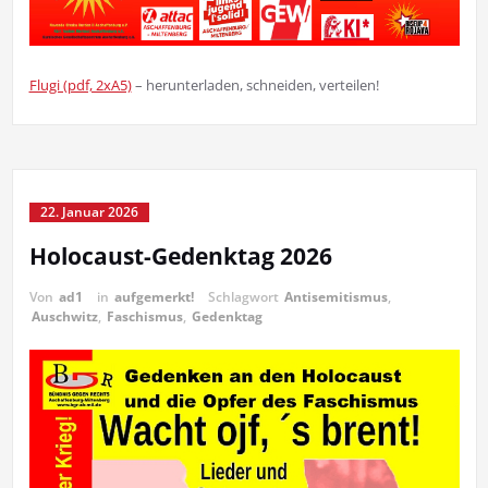
Flugi (pdf, 2xA5)
– herunterladen, schneiden, verteilen!
22. Januar 2026
Holocaust-Gedenktag 2026
Von
ad1
in
aufgemerkt!
Schlagwort
Antisemitismus
,
Auschwitz
,
Faschismus
,
Gedenktag