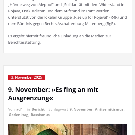
„Hände weg von Aleppo!“ und „Solidarität mit dem Widerstand in
Rojava, Ostkurdistan und dem Aufstand im Iran“ werden
unterstützt von der lokalen Gruppe „Rise up for Rojava!“ (R4R) und
dem Bündnis gegen Rechts Aschaffenburg-Miltenberg (BgR).
Es ergeht hiermit freundliche Einladung an die Medien zur
Berichterstattung.
3. November 2025
9. November: »Es fing an mit
Ausgrenzung«
Von
ad1
in
Bericht
Schlagwort
9. November
,
Antisemitismus
,
Gedenktag
,
Rassismus