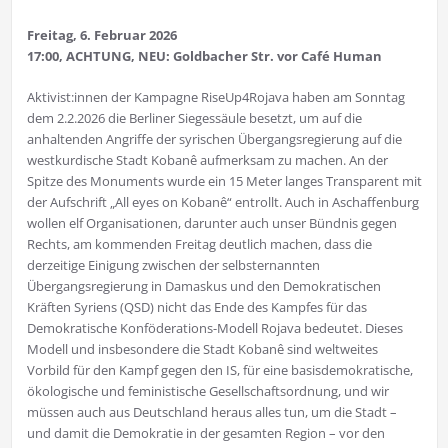
Freitag, 6. Februar 2026
17:00, ACHTUNG, NEU: Goldbacher Str. vor Café Human
Aktivist:innen der Kampagne RiseUp4Rojava haben am Sonntag
dem 2.2.2026 die Berliner Siegessäule besetzt, um auf die
anhaltenden Angriffe der syrischen Übergangsregierung auf die
westkurdische Stadt Kobanê aufmerksam zu machen. An der
Spitze des Monuments wurde ein 15 Meter langes Transparent mit
der Aufschrift „All eyes on Kobanê“ entrollt. Auch in Aschaffenburg
wollen elf Organisationen, darunter auch unser Bündnis gegen
Rechts, am kommenden Freitag deutlich machen, dass die
derzeitige Einigung zwischen der selbsternannten
Übergangsregierung in Damaskus und den Demokratischen
Kräften Syriens (QSD) nicht das Ende des Kampfes für das
Demokratische Konföderations-Modell Rojava bedeutet. Dieses
Modell und insbesondere die Stadt Kobanê sind weltweites
Vorbild für den Kampf gegen den IS, für eine basisdemokratische,
ökologische und feministische Gesellschaftsordnung, und wir
müssen auch aus Deutschland heraus alles tun, um die Stadt –
und damit die Demokratie in der gesamten Region – vor den