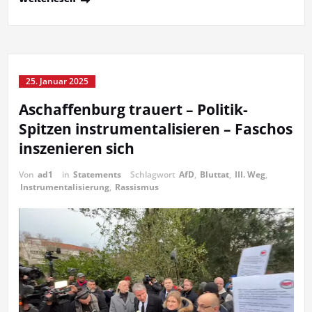
25. Januar 2025
Aschaffenburg trauert – Politik-
Spitzen instrumentalisieren – Faschos
inszenieren sich
Von
ad1
in
Statements
Schlagwort
AfD
,
Bluttat
,
III. Weg
,
Instrumentalisierung
,
Rassismus