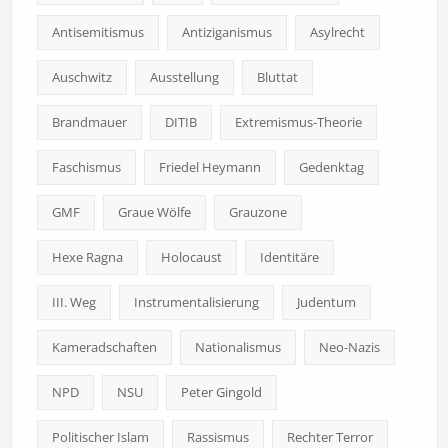
Antisemitismus
Antiziganismus
Asylrecht
Auschwitz
Ausstellung
Bluttat
Brandmauer
DITIB
Extremismus-Theorie
Faschismus
Friedel Heymann
Gedenktag
GMF
Graue Wölfe
Grauzone
Hexe Ragna
Holocaust
Identitäre
III. Weg
Instrumentalisierung
Judentum
Kameradschaften
Nationalismus
Neo-Nazis
NPD
NSU
Peter Gingold
Politischer Islam
Rassismus
Rechter Terror