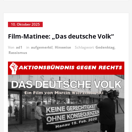
10. Oktober 2025
Film-Matinee: „Das deutsche Volk“
Von
ad1
in
aufgemerkt!
,
Hinweise
Schlagwort
Gedenktag
,
Rassismus