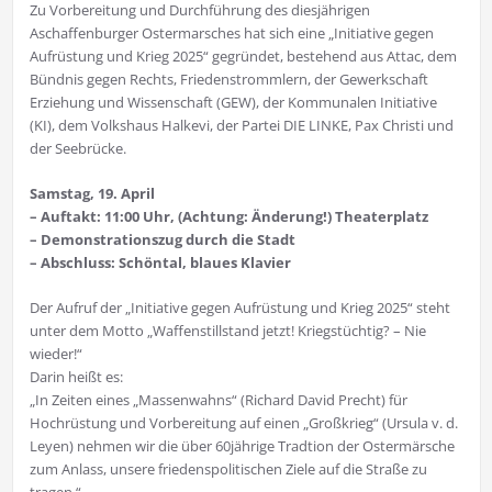
Zu Vorbereitung und Durchführung des diesjährigen
Aschaffenburger Ostermarsches hat sich eine „Initiative gegen
Aufrüstung und Krieg 2025“ gegründet, bestehend aus Attac, dem
Bündnis gegen Rechts, Friedenstrommlern, der Gewerkschaft
Erziehung und Wissenschaft (GEW), der Kommunalen Initiative
(KI), dem Volkshaus Halkevi, der Partei DIE LINKE, Pax Christi und
der Seebrücke.
Samstag, 19. April
– Auftakt: 11:00 Uhr, (Achtung: Änderung!) Theaterplatz
– Demonstrationszug durch die Stadt
– Abschluss: Schöntal, blaues Klavier
Der Aufruf der „Initiative gegen Aufrüstung und Krieg 2025“ steht
unter dem Motto „Waffenstillstand jetzt! Kriegstüchtig? – Nie
wieder!“
Darin heißt es:
„In Zeiten eines „Massenwahns“ (Richard David Precht) für
Hochrüstung und Vorbereitung auf einen „Großkrieg“ (Ursula v. d.
Leyen) nehmen wir die über 60jährige Tradtion der Ostermärsche
zum Anlass, unsere friedenspolitischen Ziele auf die Straße zu