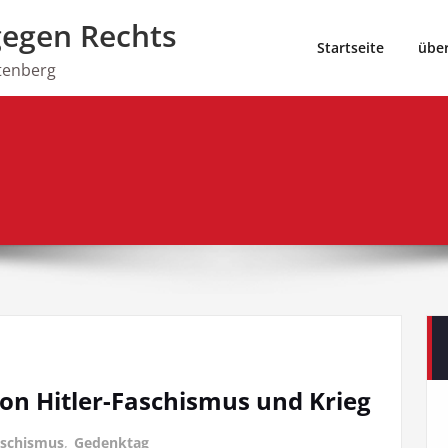
gegen Rechts
Startseite
übe
tenberg
von Hitler-Faschismus und Krieg
schismus
,
Gedenktag