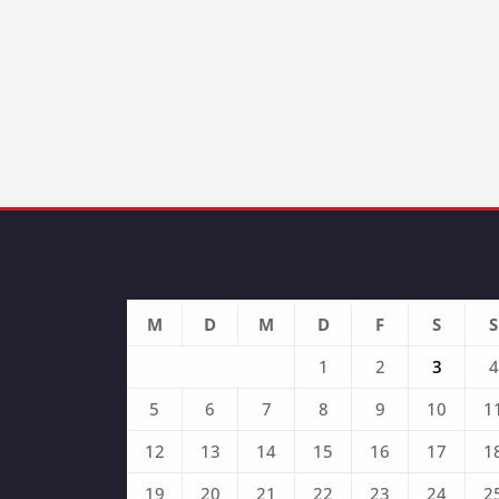
M
D
M
D
F
S
S
1
2
3
4
5
6
7
8
9
10
1
12
13
14
15
16
17
1
19
20
21
22
23
24
2