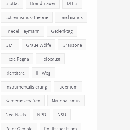
Bluttat
Brandmauer
DITIB
Extremismus-Theorie
Faschismus
Friedel Heymann
Gedenktag
GMF
Graue Wölfe
Grauzone
Hexe Ragna
Holocaust
Identitäre
III. Weg
Instrumentalisierung
Judentum
Kameradschaften
Nationalismus
Neo-Nazis
NPD
NSU
Peter Gingold
Politischer Islam