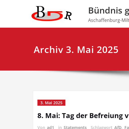
Zum
Bündnis 
Inhalt
springen
Aschaffenburg-Mil
Archiv 3. Mai 2025
3. Mai 2025
8. Mai: Tag der Befreiung 
Von
ad1
in
Statements
Schlagwort
AfD
,
Fa