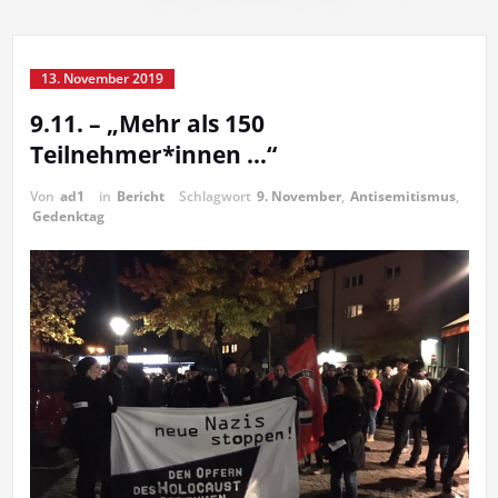
13. November 2019
9.11. – „Mehr als 150
Teilnehmer*innen …“
Von
ad1
in
Bericht
Schlagwort
9. November
,
Antisemitismus
,
Gedenktag