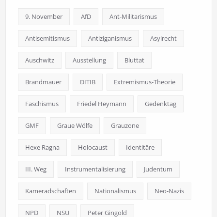
9. November
AfD
Ant-Militarismus
Antisemitismus
Antiziganismus
Asylrecht
Auschwitz
Ausstellung
Bluttat
Brandmauer
DITIB
Extremismus-Theorie
Faschismus
Friedel Heymann
Gedenktag
GMF
Graue Wölfe
Grauzone
Hexe Ragna
Holocaust
Identitäre
III. Weg
Instrumentalisierung
Judentum
Kameradschaften
Nationalismus
Neo-Nazis
NPD
NSU
Peter Gingold