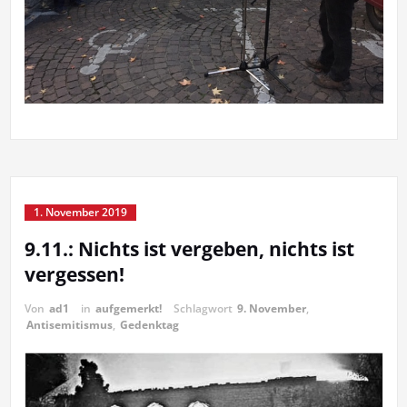
1. November 2019
9.11.: Nichts ist vergeben, nichts ist
vergessen!
Von
ad1
in
aufgemerkt!
Schlagwort
9. November
,
Antisemitismus
,
Gedenktag