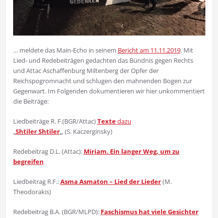
… meldete das Main-Echo in seinem
Bericht am 11.11.2019
. Mit
Lied- und Redebeiträgen gedachten das Bündnis gegen Rechts
und Attac Aschaffenburg Miltenberg der Opfer der
Reichspogromnacht und schlugen den mahnenden Bogen zur
Gegenwart. Im Folgenden dokumentieren wir hier unkommentiert
die Beiträge:
Liedbeiträge R. F.(BGR/Attac)
Texte
dazu
„
Shtiler Shtiler
„
(S. Kaczerginsky)
Redebeitrag D.L. (Attac):
Miriam. Ein langer Weg, um zu
begreifen
Liedbeitrag R.F.:
Asma Asmaton – Lied der Lieder
(M.
Theodorakis)
Redebeitrag B.A. (BGR/MLPD):
Faschismus hat viele Gesichter