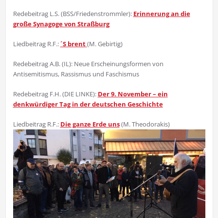
Redebeitrag L.S. (BSS/Friedenstrommler):
Erinnerung an die
große Synagoge von Straßburg
Liedbeitrag R.F.:
´S brent
(M. Gebirtig)
Redebeitrag A.B. (IL): Neue Erscheinungsformen von
Antisemitismus, Rassismus und Faschismus
Redebeitrag F.H. (DIE LINKE):
Der 9. November – ein
denkwürdiger Tag in der deutschen Geschichte
Liedbeitrag R.F.:
Die ganze Erde uns
(M. Theodorakis)