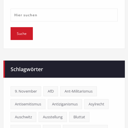
Schlagwörter
9. November
AfD
Ant-Militarismus
Antisemitismus
Antiziganismus
Asylrecht
Auschwitz
Ausstellung
Bluttat