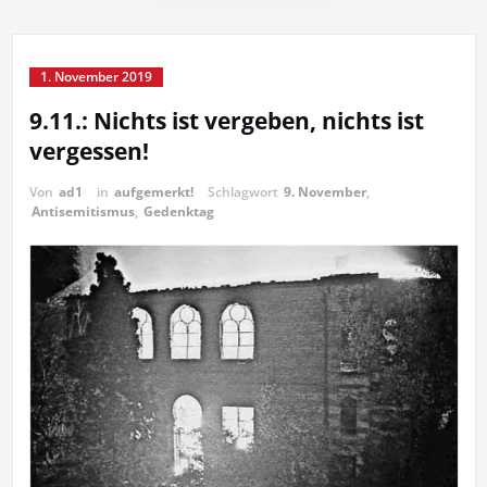
1. November 2019
9.11.: Nichts ist vergeben, nichts ist
vergessen!
Von
ad1
in
aufgemerkt!
Schlagwort
9. November
,
Antisemitismus
,
Gedenktag