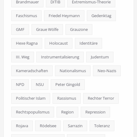
Brandmauer
DITIB
Extremismus-Theorie
Faschismus
Friedel Heymann
Gedenktag
GMF
Graue Wölfe
Grauzone
Hexe Ragna
Holocaust
Identitäre
III. Weg
Instrumentalisierung
Judentum
Kameradschaften
Nationalismus
Neo-Nazis
NPD
NSU
Peter Gingold
Politischer Islam
Rassismus
Rechter Terror
Rechtspopulismus
Region
Repression
Rojava
Rödelsee
Sarrazin
Toleranz