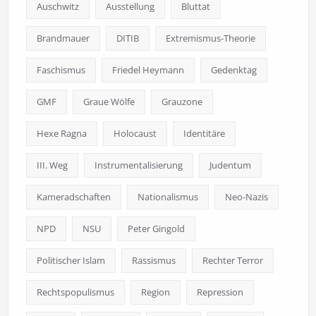
Auschwitz
Ausstellung
Bluttat
Brandmauer
DITIB
Extremismus-Theorie
Faschismus
Friedel Heymann
Gedenktag
GMF
Graue Wölfe
Grauzone
Hexe Ragna
Holocaust
Identitäre
III. Weg
Instrumentalisierung
Judentum
Kameradschaften
Nationalismus
Neo-Nazis
NPD
NSU
Peter Gingold
Politischer Islam
Rassismus
Rechter Terror
Rechtspopulismus
Region
Repression