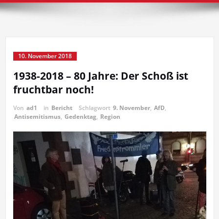
10. November 2018
1938-2018 – 80 Jahre: Der Schoß ist
fruchtbar noch!
Von
ad1
in
Bericht
Schlagwort
9. November
,
AfD
,
Antisemitismus
,
Gedenktag
,
Region