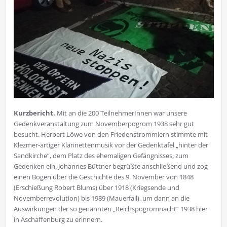
Kurzbericht.
Mit an die 200 TeilnehmerInnen war unsere
Gedenkveranstaltung zum Novemberpogrom 1938 sehr gut
besucht. Herbert Löwe von den Friedenstrommlern stimmte mit
Klezmer-artiger Klarinettenmusik vor der Gedenktafel „hinter der
Sandkirche“, dem Platz des ehemaligen Gefängnisses, zum
Gedenken ein. Johannes Büttner begrüßte anschließend und zog
einen Bogen über die Geschichte des 9. November von 1848
(Erschießung Robert Blums) über 1918 (Kriegsende und
Novemberrevolution) bis 1989 (Mauerfall), um dann an die
Auswirkungen der so genannten „Reichspogromnacht“ 1938 hier
in Aschaffenburg zu erinnern.