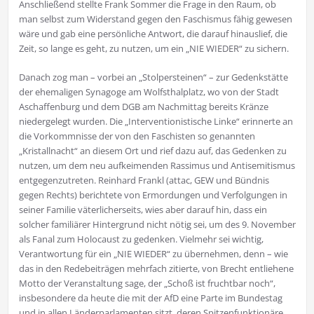
Anschließend stellte Frank Sommer die Frage in den Raum, ob
man selbst zum Widerstand gegen den Faschismus fähig gewesen
wäre und gab eine persönliche Antwort, die darauf hinauslief, die
Zeit, so lange es geht, zu nutzen, um ein „NIE WIEDER“ zu sichern.
Danach zog man – vorbei an „Stolpersteinen“ – zur Gedenkstätte
der ehemaligen Synagoge am Wolfsthalplatz, wo von der Stadt
Aschaffenburg und dem DGB am Nachmittag bereits Kränze
niedergelegt wurden. Die „Interventionistische Linke“ erinnerte an
die Vorkommnisse der von den Faschisten so genannten
„Kristallnacht“ an diesem Ort und rief dazu auf, das Gedenken zu
nutzen, um dem neu aufkeimenden Rassimus und Antisemitismus
entgegenzutreten. Reinhard Frankl (attac, GEW und Bündnis
gegen Rechts) berichtete von Ermordungen und Verfolgungen in
seiner Familie väterlicherseits, wies aber darauf hin, dass ein
solcher familiärer Hintergrund nicht nötig sei, um des 9. November
als Fanal zum Holocaust zu gedenken. Vielmehr sei wichtig,
Verantwortung für ein „NIE WIEDER“ zu übernehmen, denn – wie
das in den Redebeiträgen mehrfach zitierte, von Brecht entliehene
Motto der Veranstaltung sage, der „Schoß ist fruchtbar noch“,
insbesondere da heute die mit der AfD eine Parte im Bundestag
und in allen Länderparlamenten sitzt, deren Spitzenfunktionäre