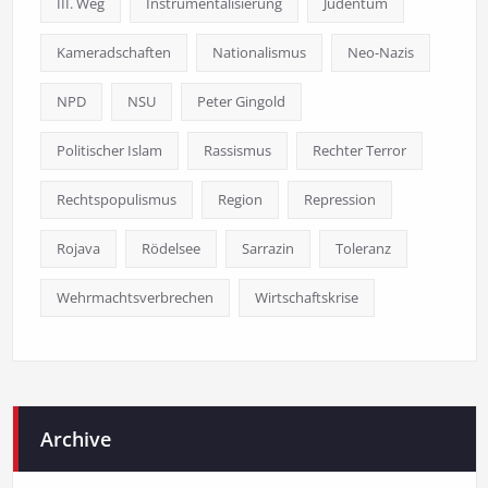
III. Weg
Instrumentalisierung
Judentum
Kameradschaften
Nationalismus
Neo-Nazis
NPD
NSU
Peter Gingold
Politischer Islam
Rassismus
Rechter Terror
Rechtspopulismus
Region
Repression
Rojava
Rödelsee
Sarrazin
Toleranz
Wehrmachtsverbrechen
Wirtschaftskrise
Archive