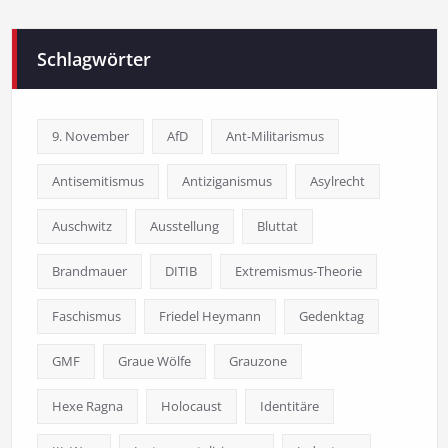
Schlagwörter
9. November
AfD
Ant-Militarismus
Antisemitismus
Antiziganismus
Asylrecht
Auschwitz
Ausstellung
Bluttat
Brandmauer
DITIB
Extremismus-Theorie
Faschismus
Friedel Heymann
Gedenktag
GMF
Graue Wölfe
Grauzone
Hexe Ragna
Holocaust
Identitäre