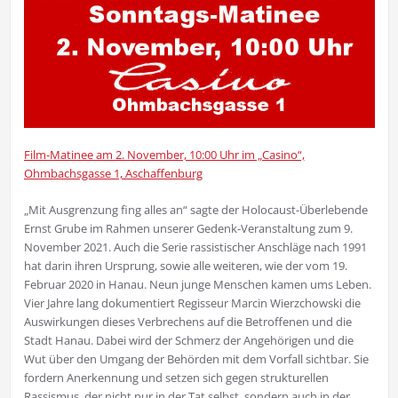
Film-Matinee am 2. November, 10:00 Uhr im „Casino“,
Ohmbachsgasse 1, Aschaffenburg
„Mit Ausgrenzung fing alles an“ sagte der Holocaust-Überlebende
Ernst Grube im Rahmen unserer Gedenk-Veranstaltung zum 9.
November 2021. Auch die Serie rassistischer Anschläge nach 1991
hat darin ihren Ursprung, sowie alle weiteren, wie der vom 19.
Februar 2020 in Hanau. Neun junge Menschen kamen ums Leben.
Vier Jahre lang dokumentiert Regisseur Marcin Wierzchowski die
Auswirkungen dieses Verbrechens auf die Betroffenen und die
Stadt Hanau. Dabei wird der Schmerz der Angehörigen und die
Wut über den Umgang der Behörden mit dem Vorfall sichtbar. Sie
fordern Anerkennung und setzen sich gegen strukturellen
Rassismus, der nicht nur in der Tat selbst, sondern auch in der