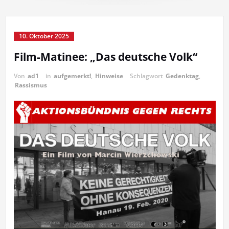
10. Oktober 2025
Film-Matinee: „Das deutsche Volk“
Von
ad1
in
aufgemerkt!
,
Hinweise
Schlagwort
Gedenktag
,
Rassismus