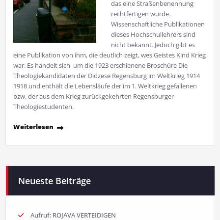
das eine Straßenbenennung
rechtfertigen würde.
Wissenschaftliche Publikationen
dieses Hochschullehrers sind
nicht bekannt. Jedoch gibt es
eine Publikation von ihm, die deutlich zeigt, wes Geistes Kind Krieg
war. Es handelt sich um die 1923 erschienene Broschüre Die
Theologiekandidaten der Diözese Regensburg im Weltkrieg 1914 
1918 und enthält die Lebensläufe der im 1. Weltkrieg gefallenen
bzw. der aus dem Krieg zurückgekehrten Regensburger
Theologiestudenten.
Weiterlesen
Neueste Beiträge
Aufruf: ROJAVA VERTEIDIGEN