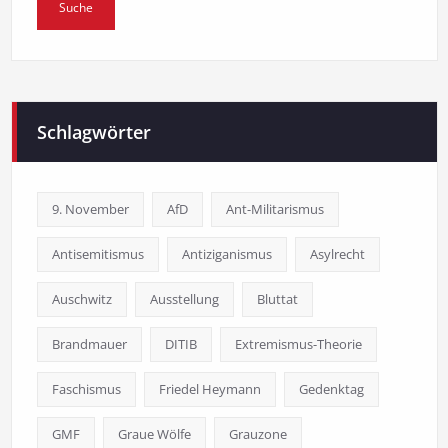
Schlagwörter
9. November
AfD
Ant-Militarismus
Antisemitismus
Antiziganismus
Asylrecht
Auschwitz
Ausstellung
Bluttat
Brandmauer
DITIB
Extremismus-Theorie
Faschismus
Friedel Heymann
Gedenktag
GMF
Graue Wölfe
Grauzone