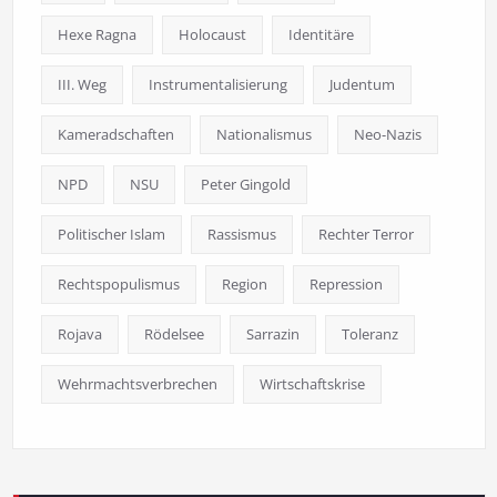
Hexe Ragna
Holocaust
Identitäre
III. Weg
Instrumentalisierung
Judentum
Kameradschaften
Nationalismus
Neo-Nazis
NPD
NSU
Peter Gingold
Politischer Islam
Rassismus
Rechter Terror
Rechtspopulismus
Region
Repression
Rojava
Rödelsee
Sarrazin
Toleranz
Wehrmachtsverbrechen
Wirtschaftskrise