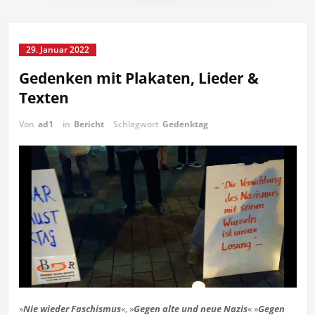
29. Januar 2022
Gedenken mit Plakaten, Lieder &
Texten
Von
ad1
in
Bericht
Schlagwort
Gedenktag
»
Nie wie­der Fa­schis­mus
«, »
Ge­gen al­te und neue Na­zis
« »
Ge­gen