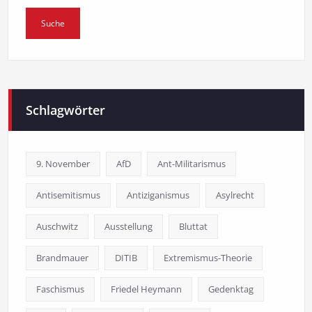
Schlagwörter
9. November
AfD
Ant-Militarismus
Antisemitismus
Antiziganismus
Asylrecht
Auschwitz
Ausstellung
Bluttat
Brandmauer
DITIB
Extremismus-Theorie
Faschismus
Friedel Heymann
Gedenktag