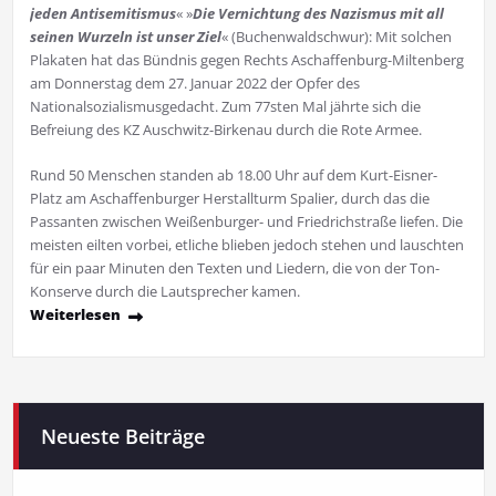
jeden Antisemitismus
« »
Die Vernichtung des Na­zismus mit all
seinen Wurzeln ist unser Ziel
« (Buchenwaldschwur): Mit solchen
Pla­ka­ten hat das Bünd­nis ge­gen Rechts Aschaf­fen­burg-Mil­ten­berg
am Donnerstag dem 27. Januar 2022 der Opfer des
Nationalsozialismusgedacht. Zum 77sten Mal jährte sich die
Befreiung des KZ Au­sch­witz-Bir­kenau durch die Ro­te Ar­mee.
Rund 50 Menschen standen ab 18.00 Uhr auf dem Kurt-Eisner-
Platz am Aschaffenburger Herstallturm Spalier, durch das die
Passanten zwischen Weißenburger- und Friedrichstraße liefen. Die
meisten eilten vorbei, etliche blieben jedoch stehen und lauschten
für ein paar Minuten den Texten und Liedern, die von der Ton-
Konserve durch die Lautsprecher kamen.
Weiterlesen
Neueste Beiträge