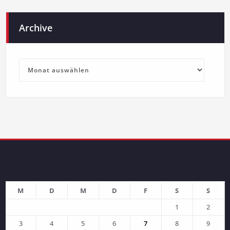
Archive
Archive
M
D
M
D
F
S
S
1
2
3
4
5
6
7
8
9