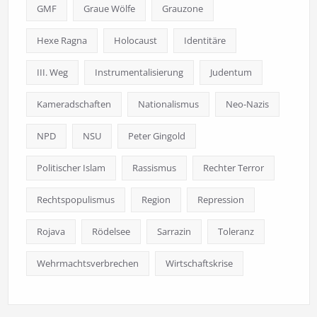
GMF
Graue Wölfe
Grauzone
Hexe Ragna
Holocaust
Identitäre
III. Weg
Instrumentalisierung
Judentum
Kameradschaften
Nationalismus
Neo-Nazis
NPD
NSU
Peter Gingold
Politischer Islam
Rassismus
Rechter Terror
Rechtspopulismus
Region
Repression
Rojava
Rödelsee
Sarrazin
Toleranz
Wehrmachtsverbrechen
Wirtschaftskrise