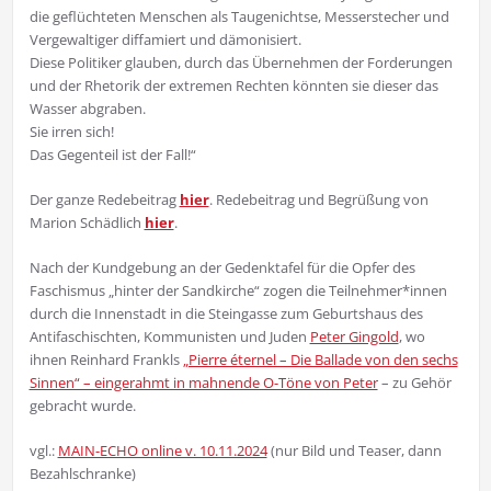
die geflüchteten Menschen als Taugenichtse, Messerstecher und
Vergewaltiger diffamiert und dämonisiert.
Diese Politiker glauben, durch das Übernehmen der Forderungen
und der Rhetorik der extremen Rechten könnten sie dieser das
Wasser abgraben.
Sie irren sich!
Das Gegenteil ist der Fall!“
Der ganze Redebeitrag
hier
. Redebeitrag und Begrüßung von
Marion Schädlich
hier
.
Nach der Kundgebung an der Gedenktafel für die Opfer des
Faschismus „hinter der Sandkirche“ zogen die Teilnehmer*innen
durch die Innenstadt in die Steingasse zum Geburtshaus des
Antifaschischten, Kommunisten und Juden
Peter Gingold
, wo
ihnen Reinhard Frankls
„Pierre éternel – Die Ballade von den sechs
Sinnen“ – eingerahmt in mahnende O-Töne von Peter
– zu Gehör
gebracht wurde.
vgl.:
MAIN-ECHO online v. 10.11.2024
(nur Bild und Teaser, dann
Bezahlschranke)