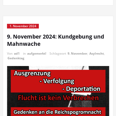
1. November 2024
9. November 2024: Kundgebung und
Mahnwache
Von
ad1
in
aufgemerkt!
Schlagwort
9. November
,
Asylrecht
,
Gedenktag