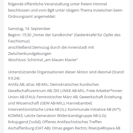
folgende öffentliche Veranstaltung unter freiem Himmel
beschlossen und vom BgR unter obigem Thema inzwischen beim
Ordnungsamt angemeldet:
Samstag, 14. September
Beginn: 15:30 „hinter der Sandkirche“ (Gedenktafel für Opfer des
Faschismus)
anschließend Demozug durch die Innenstadt mit
Zwischenkundgebungen
Abschluss: Schöntal „am blauen Klavier“
Unterstützende Organisationen dieser Aktion sind diesmal (Stand:
9.9.24):
Antifa AB; attac AB-MIL; Demokratisches Kurdisches
Gesellschaftszentrum AB; DIE LINKE AB-MIL; Freie Arbeiter*innen
Union AB (FAU); Feministischer März AB; Gewerkschaft Erziehung
und Wissenschaft (GEW AB-MIL); Hannebambel;
Interventionistische Linke AB (IL); Kommunale Initiative AB (KI*);
KOMMZ; Letzte Generation Widerstandsgruppe AB (LG);
linksjugend [’solid]; Offenes Antifaschistisches Treffen
Aschaffenburg (OAT AB); Omas gegen Rechts; RiseUp4Rojava AB