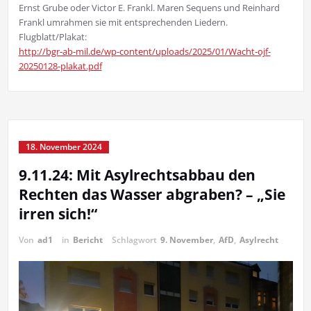
Ernst Grube oder Victor E. Frankl. Maren Sequens und Reinhard
Frankl umrahmen sie mit entsprechenden Liedern.
Flugblatt/Plakat:
http://bgr-ab-mil.de/wp-content/uploads/2025/01/Wacht-ojf-
20250128-plakat.pdf
18. November 2024
9.11.24: Mit Asylrechtsabbau den
Rechten das Wasser abgraben? – „Sie
irren sich!“
Von
ad1
in
Bericht
Schlagwort
9. November
,
AfD
,
Asylrecht