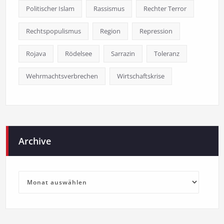
Politischer Islam
Rassismus
Rechter Terror
Rechtspopulismus
Region
Repression
Rojava
Rödelsee
Sarrazin
Toleranz
Wehrmachtsverbrechen
Wirtschaftskrise
Archive
Archive