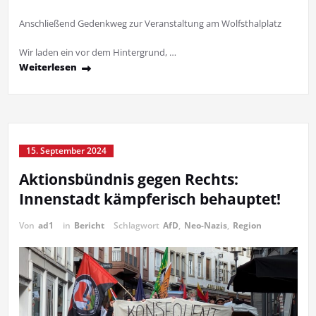
Anschließend Gedenkweg zur Veranstaltung am Wolfsthalplatz
Wir laden ein vor dem Hintergrund, …
Weiterlesen
15. September 2024
Aktionsbündnis gegen Rechts:
Innenstadt kämpferisch behauptet!
Von
ad1
in
Bericht
Schlagwort
AfD
,
Neo-Nazis
,
Region