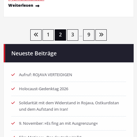
Weiterlesen
Seitennummerierung
1
2
3
9
…
der
Neueste Beiträge
Beiträge
Aufruf: ROJAVA VERTEIDIGEN
Holocaust-Gedenktag 2026
Solidarität mit dem Widerstand in Rojava, Ostkurdistan
und dem Aufstand im Iran!
9. November: »Es fing an mit Ausgrenzung«