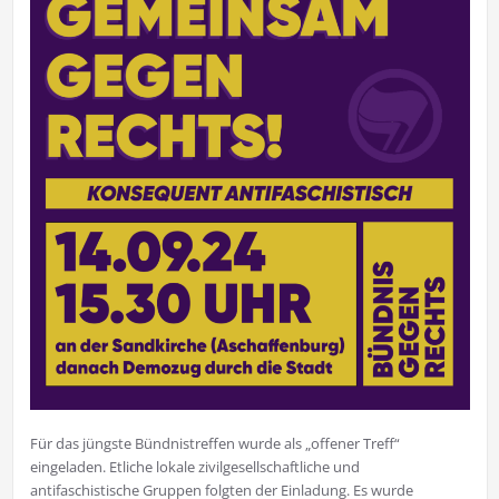
Für das jüngste Bündnistreffen wurde als „offener Treff“
eingeladen. Etliche lokale zivilgesellschaftliche und
antifaschistische Gruppen folgten der Einladung. Es wurde