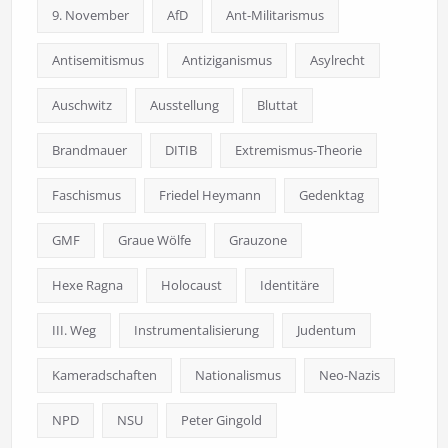
9. November
AfD
Ant-Militarismus
Antisemitismus
Antiziganismus
Asylrecht
Auschwitz
Ausstellung
Bluttat
Brandmauer
DITIB
Extremismus-Theorie
Faschismus
Friedel Heymann
Gedenktag
GMF
Graue Wölfe
Grauzone
Hexe Ragna
Holocaust
Identitäre
III. Weg
Instrumentalisierung
Judentum
Kameradschaften
Nationalismus
Neo-Nazis
NPD
NSU
Peter Gingold