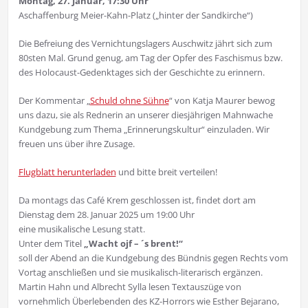
Montag, 27. Januar, 17:30 Uhr
Aschaffenburg Meier-Kahn-Platz („hinter der Sandkirche“)
Die Befreiung des Vernichtungslagers Auschwitz jährt sich zum
80sten Mal. Grund genug, am Tag der Opfer des Faschismus bzw.
des Holocaust-Gedenktages sich der Geschichte zu erinnern.
Der Kommentar „
Schuld ohne Sühne
“ von Katja Maurer bewog
uns dazu, sie als Rednerin an unserer diesjährigen Mahnwache
Kundgebung zum Thema „Erinnerungskultur“ einzuladen. Wir
freuen uns über ihre Zusage.
Flugblatt herunterladen
und bitte breit verteilen!
Da montags das Café Krem geschlossen ist, findet dort am
Dienstag dem 28. Januar 2025 um 19:00 Uhr
eine musikalische Lesung statt.
Unter dem Titel
„Wacht ojf – ´s brent!“
soll der Abend an die Kundgebung des Bündnis gegen Rechts vom
Vortag anschließen und sie musikalisch-literarisch ergänzen.
Martin Hahn und Albrecht Sylla lesen Textauszüge von
vornehmlich Überlebenden des KZ-Horrors wie Esther Bejarano,