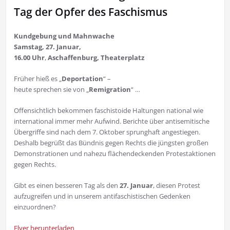
Tag der Opfer des Faschismus
Kundgebung und Mahnwache
Samstag, 27. Januar,
16.00 Uhr
,
Aschaffenburg, Theaterplatz
Früher hieß es „
Deportation
“ –
heute sprechen sie von „
Remigration
“ …
Offensichtlich bekommen faschistoide Hal­tungen national wie
inter­national immer mehr Aufwind. Berichte über antisemitische
Über­griffe sind nach dem 7. Oktober sprung­haft angestiegen.
Deshalb be­grüßt das Bünd­nis gegen Rechts die jüngsten großen
De­monstrationen und nahezu flächendeckend­en Protest­aktionen
gegen Rechts.
Gibt es ei­nen besseren Tag als den
27. Januar
, diesen Protest
aufzu­greifen und in unserem antifas­chistischen Gedenken
einzuordnen?
Flyer herunterladen