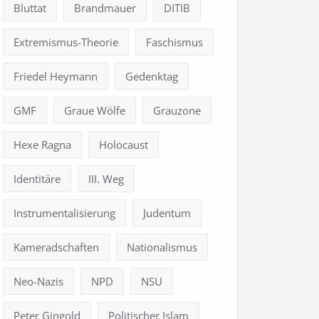
Bluttat
Brandmauer
DITIB
Extremismus-Theorie
Faschismus
Friedel Heymann
Gedenktag
GMF
Graue Wölfe
Grauzone
Hexe Ragna
Holocaust
Identitäre
III. Weg
Instrumentalisierung
Judentum
Kameradschaften
Nationalismus
Neo-Nazis
NPD
NSU
Peter Gingold
Politischer Islam