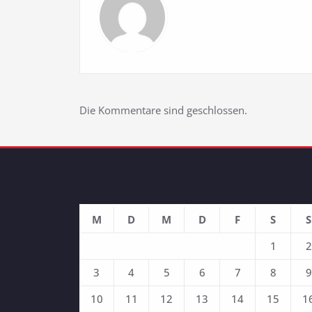
Die Kommentare sind geschlossen.
M
D
M
D
F
S
S
1
2
3
4
5
6
7
8
9
10
11
12
13
14
15
1