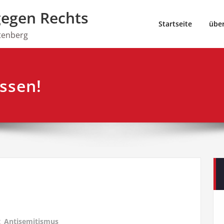
gegen Rechts
Startseite
übe
tenberg
ssen!
t
Antisemitismus